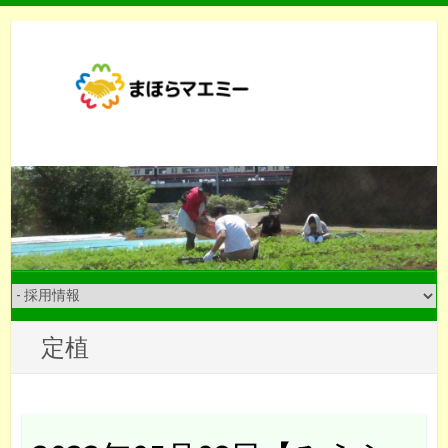
Skip
to
content
定植