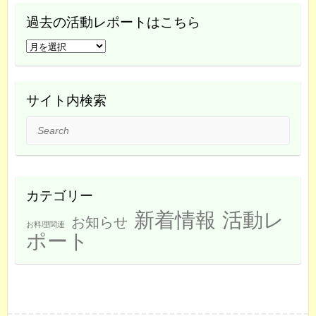
過去の活動レポートはこちら
過
去
の
活
サイト内検索
動
Search
レ
ポ
ー
ト
カテゴリー
は
新着情報
活動レ
こ
お知らせ
お料理関連
ち
ポート
ら