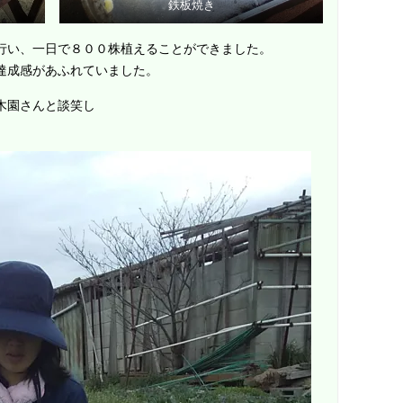
鉄板焼き
行い、一日で８００株植えることができました。
達成感があふれていました。
木園さんと談笑し