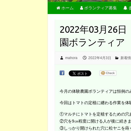
ホーム
ボランティア募集
2022年03月2
園ボランティア
mahora
2022年4月3日
新着情
今月の体験農園ボランティアは恒例の
今回はトマトの定植に纏わる作業を体
①マルチにトマトを定植するための穴
②穴を9㎝程度に開ける人が後に続き
③しっかり開けられた穴に松ヤニを蒔