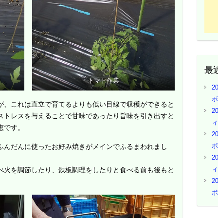
最
トマト作業
2
ボ
が、これは直立で育てるよりも低い目線で収穫ができると
2
ストレスを与えることで甘味であったり旨味を引き出すと
ィ
恵です。
2
ボ
ふんだんに使ったお好み焼きがメインでふるまわれまし
2
ィ
べ火を調節したり、鉄板調理をしたりと食べる前も後もと
2
ボ