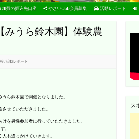
参加費の振込先口座
やさいclub会員募集
活動レポート
6日【みうら鈴木園】体験農
報
,
活動レポート
みうら鈴木園で開催となりました。
ス
験させていただきました。
あけを男性参加者に行っていただきました。
ます。
く人も追っかけていきます。