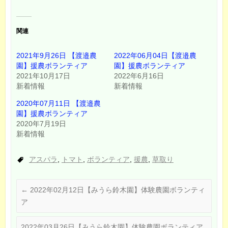
r
る
で
に
共
は
有
ク
(
リ
関連
新
ッ
し
ク
い
し
ウ
て
2021年9月26日 【渡邉農
2022年06月04日【渡邉農
ィ
く
ン
だ
園】援農ボランティア
園】援農ボランティア
ド
さ
ウ
い
2021年10月17日
2022年6月16日
で
(
新着情報
新着情報
開
新
き
し
ま
い
2020年07月11日 【渡邉農
す
ウ
)
ィ
園】援農ボランティア
ン
2020年7月19日
ド
ウ
新着情報
で
開
き
ま
アスパラ
,
トマト
,
ボランティア
,
援農
,
草取り
す
)
←
2022年02月12日【みうら鈴木園】体験農園ボランティ
ア
2022年03月26日【みうら鈴木園】体験農園ボランティア