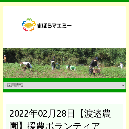
Skip
to
content
2022年02月28日【渡邉農
園】援農ボランティア