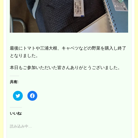
最後にトマトや三浦大根、キャベツなどの野菜を購入し終了
となりました。
本日もご参加いただいた皆さんありがとうございました。
共有:
ク
F
リ
a
ッ
c
ク
e
し
b
て
o
いいね:
T
o
w
k
i
で
読み込み中…
t
共
t
有
e
す