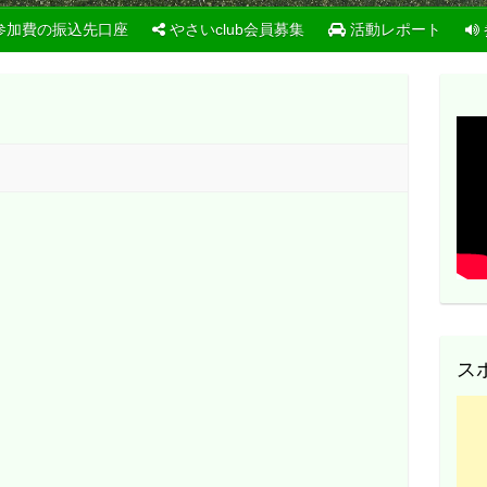
参加費の振込先口座
やさいclub会員募集
活動レポート
ス