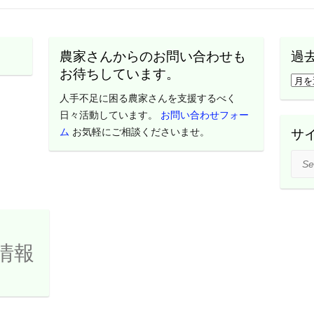
農家さんからのお問い合わせも
過
お待ちしています。
過
去
人手不足に困る農家さんを支援するべく
の
日々活動しています。
お問い合わせフォー
活
ム
お気軽にご相談くださいませ。
サ
動
Sear
レ
ポ
ー
ト
は
情報
こ
ち
ら