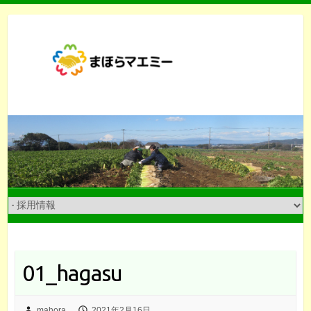
Skip
to
content
01_hagasu
mahora
2021年2月16日