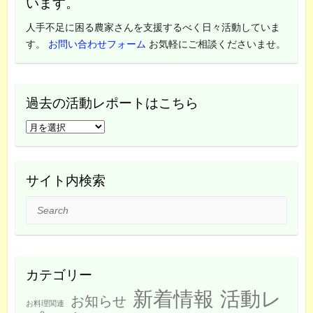
います。
人手不足に困る農家さんを支援するべく日々活動していま
す。
お問い合わせフォーム
お気軽にご相談くださいませ。
過去の活動レポートはこちら
過
去
の
活
サイト内検索
動
Search
レ
ポ
ー
ト
カテゴリー
は
新着情報
活動レ
こ
お知らせ
お料理関連
ち