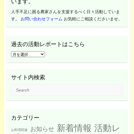
います。
人手不足に困る農家さんを支援するべく日々活動していま
す。
お問い合わせフォーム
お気軽にご相談くださいませ。
過去の活動レポートはこちら
過
去
の
活
サイト内検索
動
Search
レ
ポ
ー
ト
カテゴリー
は
新着情報
活動レ
こ
お知らせ
お料理関連
ち