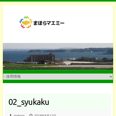
Skip
to
content
02_syukaku
mahora
2019年8月12日