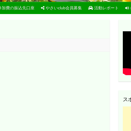
参加費の振込先口座
やさいclub会員募集
活動レポート
ス