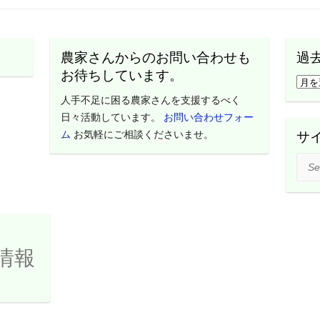
農家さんからのお問い合わせも
過
お待ちしています。
過
去
人手不足に困る農家さんを支援するべく
の
日々活動しています。
お問い合わせフォー
活
ム
お気軽にご相談くださいませ。
サ
動
Sear
レ
ポ
ー
ト
は
情報
こ
ち
ら