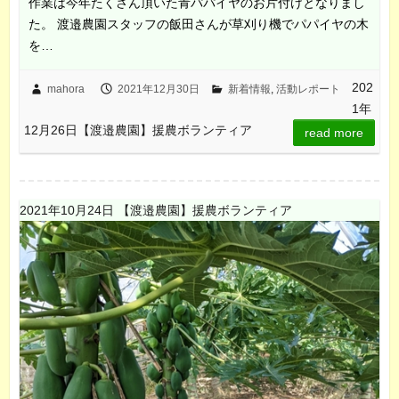
作業は今年たくさん頂いた青パパイヤのお片付けとなりまし
た。 渡邉農園スタッフの飯田さんが草刈り機でパパイヤの木
を…
202
mahora
2021年12月30日
新着情報
,
活動レポート
1年
12月26日【渡邉農園】援農ボランティア
read more
2021年10月24日 【渡邉農園】援農ボランティア