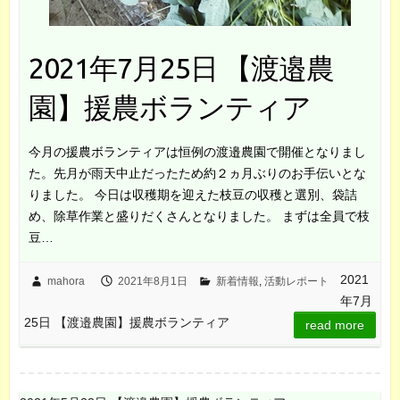
2021年7月25日 【渡邉農
園】援農ボランティア
今月の援農ボランティアは恒例の渡邉農園で開催となりまし
た。先月が雨天中止だったため約２ヵ月ぶりのお手伝いとな
りました。 今日は収穫期を迎えた枝豆の収穫と選別、袋詰
め、除草作業と盛りだくさんとなりました。 まずは全員で枝
豆…
2021
mahora
2021年8月1日
新着情報
,
活動レポート
年7月
25日 【渡邉農園】援農ボランティア
read more