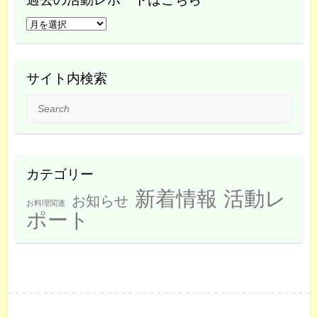
過
去
の
活
サイト内検索
動
Search
レ
ポ
ー
ト
カテゴリー
は
新着情報
活動レ
こ
お知らせ
お料理関連
ち
ポート
ら