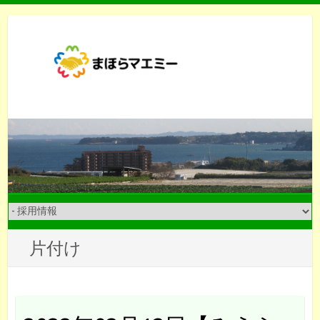
Skip
to
content
片付け