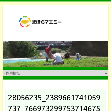
Skip
to
content
28056235_2389661741059
737_766973299753714675