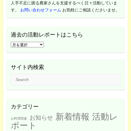
人手不足に困る農家さんを支援するべく日々活動していま
す。
お問い合わせフォーム
お気軽にご相談くださいませ。
過去の活動レポートはこちら
過
去
の
活
サイト内検索
動
Search
レ
ポ
ー
ト
カテゴリー
は
新着情報
活動レ
こ
お知らせ
お料理関連
ち
ポート
ら