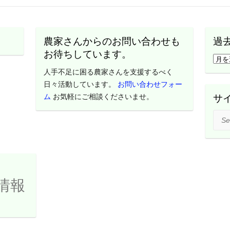
農家さんからのお問い合わせも
過
お待ちしています。
過
去
人手不足に困る農家さんを支援するべく
の
日々活動しています。
お問い合わせフォー
活
ム
お気軽にご相談くださいませ。
サ
動
Sear
レ
ポ
ー
ト
は
情報
こ
ち
ら