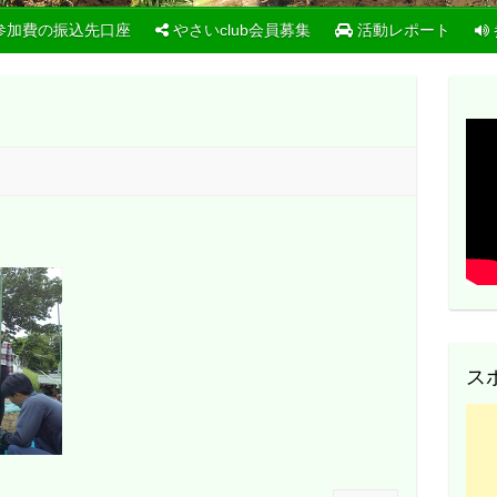
参加費の振込先口座
やさいclub会員募集
活動レポート
ス