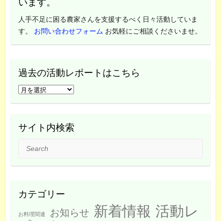
います。
人手不足に困る農家さんを支援するべく日々活動していま
す。
お問い合わせフォーム
お気軽にご相談くださいませ。
過去の活動レポートはこちら
過
去
の
活
サイト内検索
動
Search
レ
ポ
ー
ト
カテゴリー
は
新着情報
活動レ
こ
お知らせ
お料理関連
ち