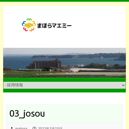
Skip
to
content
03_josou
mahora
2022年3月15日