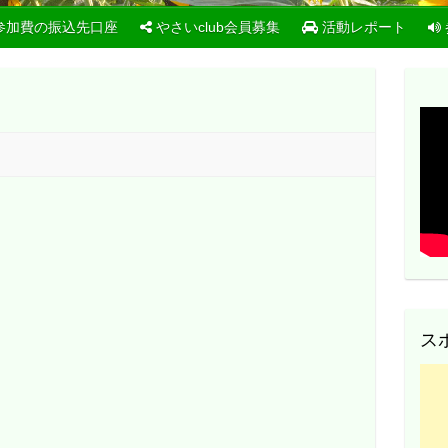
参加費の振込先口座
やさいclub会員募集
活動レポート
ス