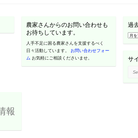
農家さんからのお問い合わせも
過
お待ちしています。
過
去
人手不足に困る農家さんを支援するべく
の
日々活動しています。
お問い合わせフォー
活
ム
お気軽にご相談くださいませ。
サ
動
Sear
レ
ポ
ー
ト
は
情報
こ
ち
ら