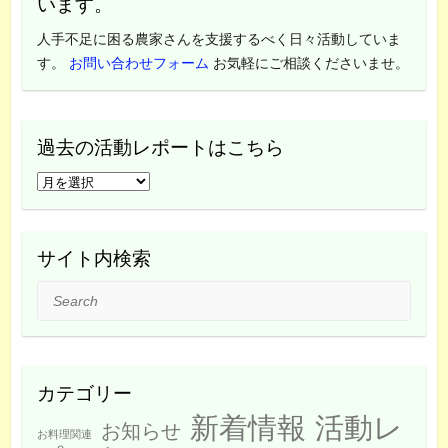
います。
人手不足に困る農家さんを支援するべく日々活動していま
す。
お問い合わせフォーム
お気軽にご相談くださいませ。
過去の活動レポートはこちら
過
去
の
活
サイト内検索
動
Search
レ
ポ
ー
ト
カテゴリー
は
新着情報
活動レ
こ
お知らせ
お料理関連
ち