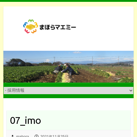
Skip
to
content
07_imo
mahora
2021年11月25日