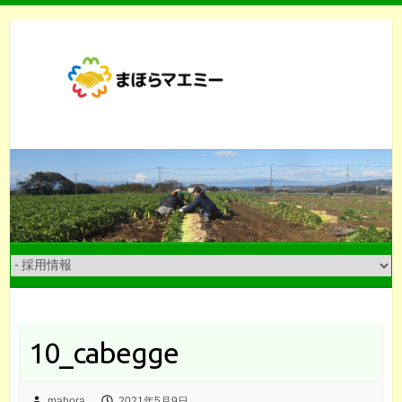
Skip
to
content
10_cabegge
mahora
2021年5月9日