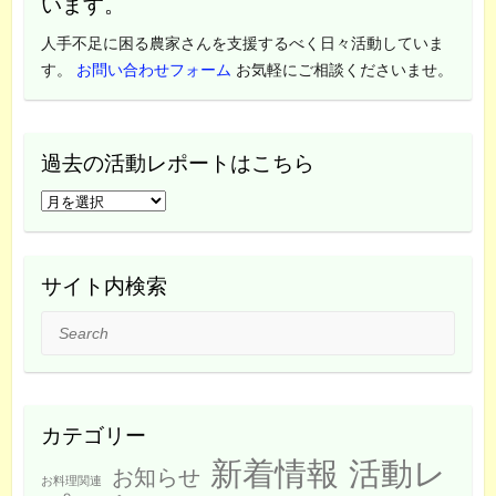
います。
人手不足に困る農家さんを支援するべく日々活動していま
す。
お問い合わせフォーム
お気軽にご相談くださいませ。
過去の活動レポートはこちら
過
去
の
活
サイト内検索
動
Search
レ
ポ
ー
ト
カテゴリー
は
新着情報
活動レ
こ
お知らせ
お料理関連
ち