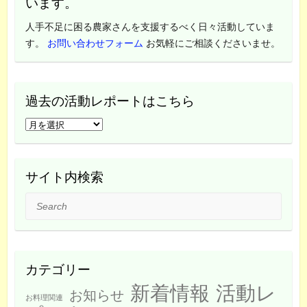
います。
人手不足に困る農家さんを支援するべく日々活動していま
す。
お問い合わせフォーム
お気軽にご相談くださいませ。
過去の活動レポートはこちら
過
去
の
活
サイト内検索
動
Search
レ
ポ
ー
ト
カテゴリー
は
新着情報
活動レ
こ
お知らせ
お料理関連
ち