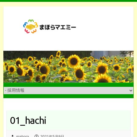
Skip
to
content
01_hachi
mahora
2021年5月9日