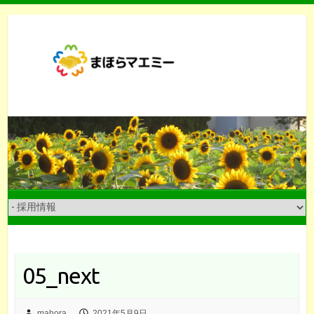
Skip
to
content
05_next
mahora
2021年5月9日