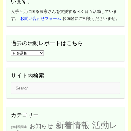
います。
人手不足に困る農家さんを支援するべく日々活動していま
す。
お問い合わせフォーム
お気軽にご相談くださいませ。
過去の活動レポートはこちら
過
去
の
活
サイト内検索
動
Search
レ
ポ
ー
ト
カテゴリー
は
新着情報
活動レ
こ
お知らせ
お料理関連
ち