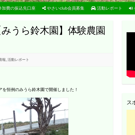
参加費の振込先口座
やさいclub会員募集
活動レポート
日 【みうら鈴木園】体験農園
情報
,
活動レポート
アを恒例のみうら鈴木園で開催しました！
ス