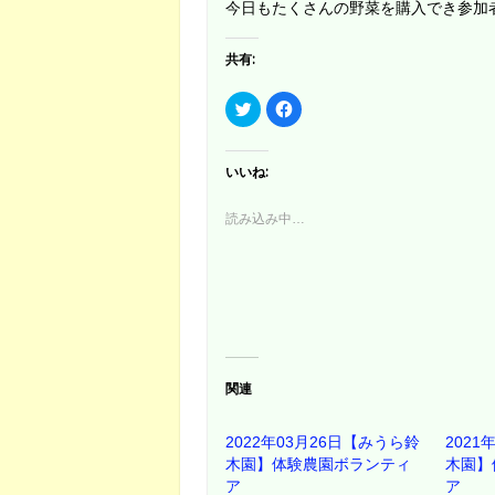
今日もたくさんの野菜を購入でき参加
共有:
ク
F
リ
a
ッ
c
ク
e
し
b
て
o
いいね:
T
o
w
k
i
で
読み込み中…
t
共
t
有
e
す
r
る
で
に
共
は
有
ク
(
リ
新
ッ
し
ク
い
し
ウ
て
ィ
く
関連
ン
だ
ド
さ
ウ
い
で
(
2022年03月26日【みうら鈴
2021
開
新
き
し
木園】体験農園ボランティ
木園】
ま
い
ア
ア
す
ウ