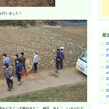
を行いました！
最
2
ボ
2
ィ
2
ボ
2
ィ
2
ボ
餅をビタミン大根やきなこ、納豆、あんこ、いそべなど