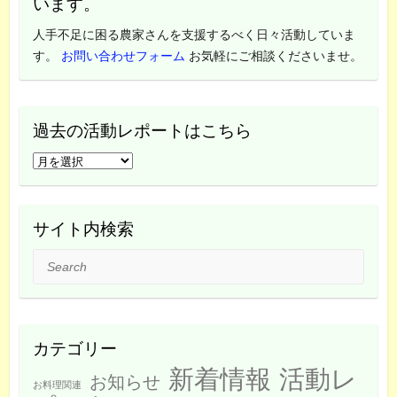
います。
人手不足に困る農家さんを支援するべく日々活動していま
す。
お問い合わせフォーム
お気軽にご相談くださいませ。
過去の活動レポートはこちら
過
去
の
活
サイト内検索
動
Search
レ
ポ
ー
ト
カテゴリー
は
新着情報
活動レ
こ
お知らせ
お料理関連
ち