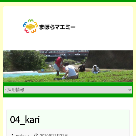
Skip
to
content
04_kari
mahora
2020年12月31日