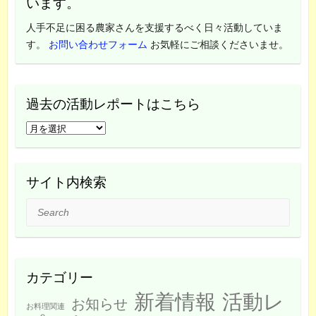
います。
人手不足に困る農家さんを支援するべく日々活動していま
す。
お問い合わせフォーム
お気軽にご相談くださいませ。
過去の活動レポートはこちら
過
去
の
活
サイト内検索
動
Search
レ
ポ
ー
ト
カテゴリー
は
新着情報
活動レ
こ
お知らせ
お料理関連
ち