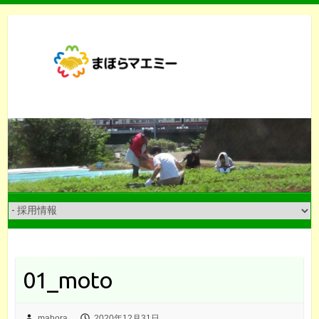
Skip
to
content
01_moto
mahora
2020年12月31日