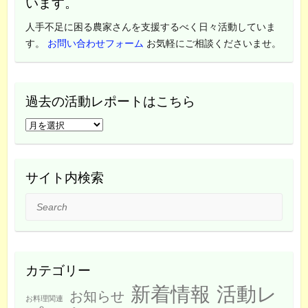
います。
人手不足に困る農家さんを支援するべく日々活動していま
す。
お問い合わせフォーム
お気軽にご相談くださいませ。
過去の活動レポートはこちら
過
去
の
活
サイト内検索
動
Search
レ
ポ
ー
ト
カテゴリー
は
新着情報
活動レ
こ
お知らせ
お料理関連
ち