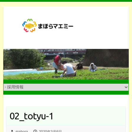
Skip
to
content
02_totyu-1
mahora
2020年3月6日