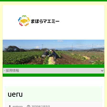
Skip
to
content
ueru
mahora
2020年2月5日