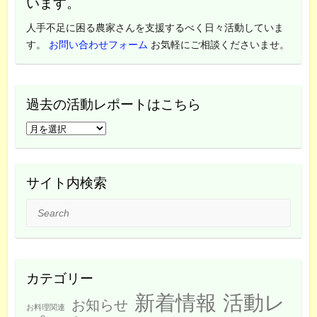
います。
人手不足に困る農家さんを支援するべく日々活動していま
す。
お問い合わせフォーム
お気軽にご相談くださいませ。
過去の活動レポートはこちら
過
去
の
活
サイト内検索
動
Search
レ
ポ
ー
ト
カテゴリー
は
新着情報
活動レ
こ
お知らせ
お料理関連
ち