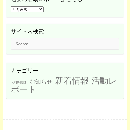
過
去
の
活
サイト内検索
動
Search
レ
ポ
ー
ト
カテゴリー
は
新着情報
活動レ
こ
お知らせ
お料理関連
ち
ポート
ら