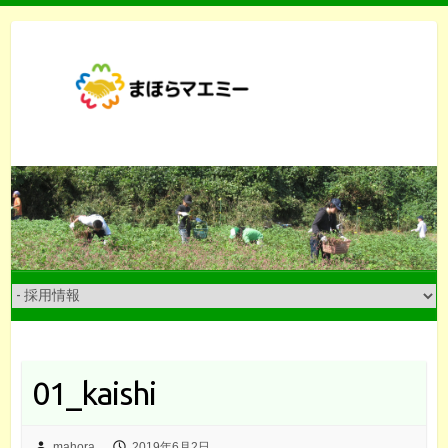
Skip
to
content
01_kaishi
mahora
2019年6月2日