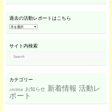
過去の活動レポートはこちら
過
去
の
活
サイト内検索
動
Search
レ
ポ
ー
ト
カテゴリー
は
新着情報
活動レ
こ
お知らせ
お料理関連
ち
ポート
ら