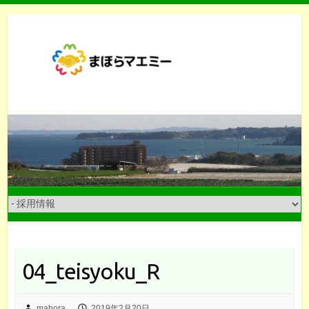
Skip
to
content
04_teisyoku_R
mahora
2019年2月20日