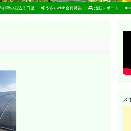
参加費の振込先口座
やさいclub会員募集
活動レポート
ス