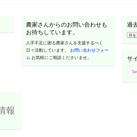
農家さんからのお問い合わせも
過
お待ちしています。
過
去
人手不足に困る農家さんを支援するべく
の
日々活動しています。
お問い合わせフォー
活
ム
お気軽にご相談くださいませ。
サ
動
Sear
レ
ポ
ー
ト
は
情報
こ
ち
ら