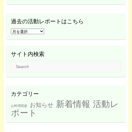
過去の活動レポートはこちら
過
去
の
活
サイト内検索
動
Search
レ
ポ
ー
ト
カテゴリー
は
新着情報
活動レ
こ
お知らせ
お料理関連
ち
ポート
ら