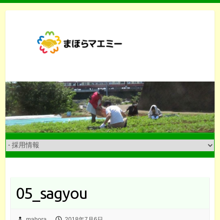
Skip
to
content
05_sagyou
mahora
2018年7月6日