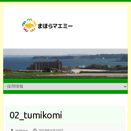
Skip
to
content
02_tumikomi
mahora
2018年4月10日