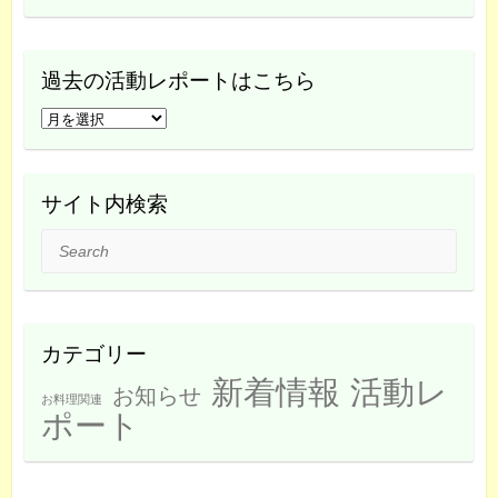
過去の活動レポートはこちら
過
去
の
活
サイト内検索
動
Search
レ
ポ
ー
ト
カテゴリー
は
新着情報
活動レ
こ
お知らせ
お料理関連
ち
ポート
ら