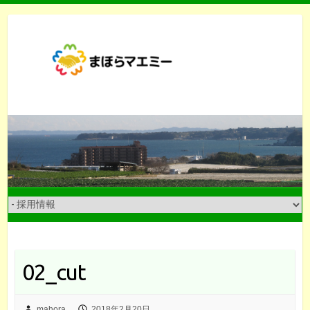
Skip
to
content
02_cut
mahora
2018年2月20日