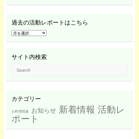
過去の活動レポートはこちら
過
去
の
活
サイト内検索
動
Search
レ
ポ
ー
ト
カテゴリー
は
新着情報
活動レ
こ
お知らせ
お料理関連
ち
ポート
ら