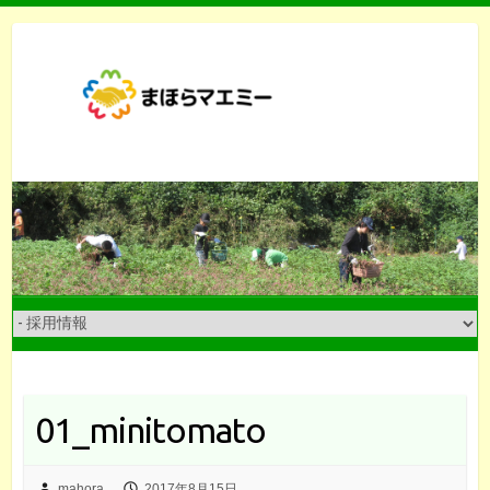
Skip
to
content
01_minitomato
mahora
2017年8月15日