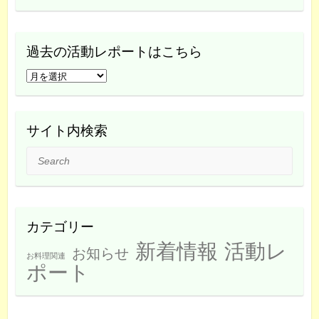
過去の活動レポートはこちら
過
去
の
活
サイト内検索
動
Search
レ
ポ
ー
ト
カテゴリー
は
新着情報
活動レ
こ
お知らせ
お料理関連
ち
ポート
ら