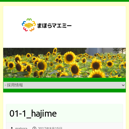
Skip
to
content
01-1_hajime
mahora
2017年8月15日