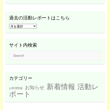
過去の活動レポートはこちら
過
去
の
活
サイト内検索
動
Search
レ
ポ
ー
ト
カテゴリー
は
新着情報
活動レ
こ
お知らせ
お料理関連
ち
ポート
ら