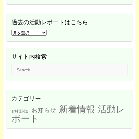
過去の活動レポートはこちら
過
去
の
活
サイト内検索
動
Search
レ
ポ
ー
ト
カテゴリー
は
新着情報
活動レ
こ
お知らせ
お料理関連
ち
ポート
ら