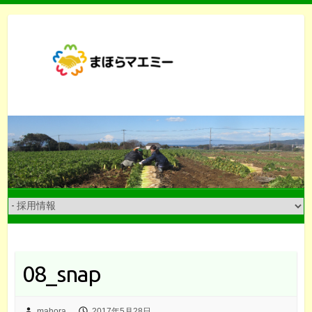
Skip
to
content
08_snap
mahora
2017年5月28日