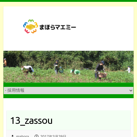
Skip
to
content
13_zassou
mahora
2017年3月29日