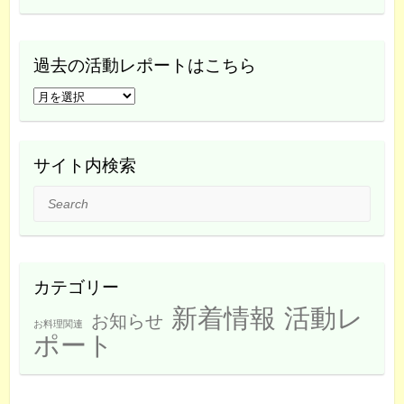
過去の活動レポートはこちら
過
去
の
活
サイト内検索
動
Search
レ
ポ
ー
ト
カテゴリー
は
新着情報
活動レ
こ
お知らせ
お料理関連
ち
ポート
ら