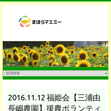
Skip
to
content
2016.11.12 福姫会【三浦由
長嶋農園】援農ボランティ