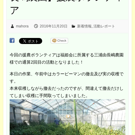
ア
mahora
2016年11月20日
新着情報
,
活動レポート
今回の援農ボランティアは福姫会に所属する三浦由長嶋農園
様での通算2回目の活動となりました！
本日の作業、午前中はカラーピーマンの撤去及び実の収穫で
す。
本来収穫しながら撤去だったのですが、間違えて撤去だけし
てしまい収穫に手間取ってしまいました。