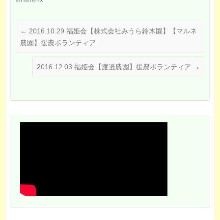
←
2016.10.29 福姫会【株式会社みうら鈴木園】【マルネ
農園】援農ボランティア
2016.12.03 福姫会【渡邉農園】援農ボランティア
→