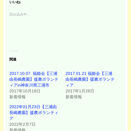
て
o
いいね:
T
o
w
k
i
で
読み込み中…
t
共
t
有
e
す
r
る
で
に
共
は
有
ク
(
リ
新
ッ
し
ク
い
し
ウ
て
ィ
く
関連
ン
だ
ド
さ
ウ
い
で
(
2017.10.07. 福姫会【三浦
2017.01.21 福姫会【三浦
開
新
き
し
由長嶋農園】援農ボランテ
由長嶋農園】援農ボランテ
ま
い
ィアin神奈川県三浦市
ィア
す
ウ
)
ィ
2017年10月18日
2017年1月28日
ン
ド
新着情報
新着情報
ウ
で
2022年01月23日【三浦由
開
き
長嶋農園】援農ボランティ
ま
す
ア
)
2022年2月7日
新着情報