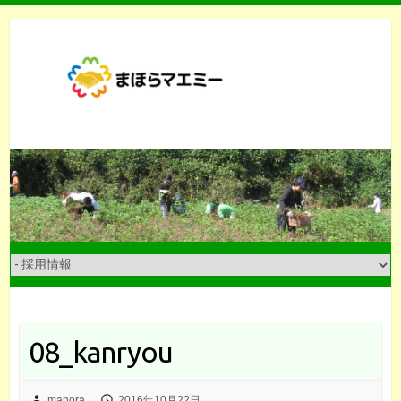
Skip
to
content
08_kanryou
mahora
2016年10月22日