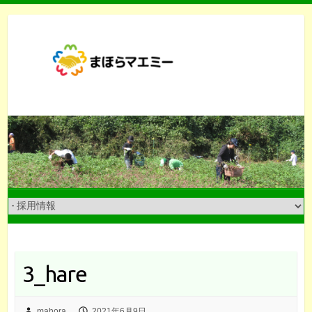
Skip
to
content
3_hare
mahora
2021年6月9日