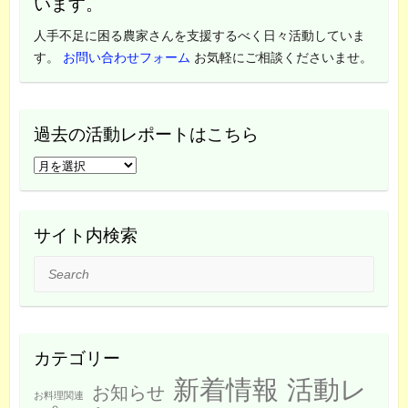
います。
人手不足に困る農家さんを支援するべく日々活動していま
す。
お問い合わせフォーム
お気軽にご相談くださいませ。
過去の活動レポートはこちら
過
去
の
活
サイト内検索
動
Search
レ
ポ
ー
ト
カテゴリー
は
新着情報
活動レ
こ
お知らせ
お料理関連
ち