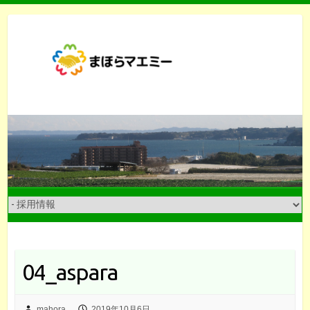
Skip
to
content
04_aspara
mahora
2019年10月6日