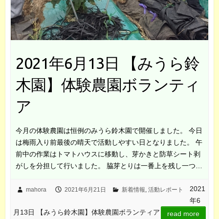
2021年6月13日 【みうら鈴
木園】体験農園ボランティ
ア
今月の体験農園は恒例のみうら鈴木園で開催しました。 今日
は梅雨入り前最後の晴天で活動しやすい日となりました。 午
前中の作業はトマトハウスに移動し、芽かきと防草シート剥
がしを分担して行いました。 脇芽とりは一番上を残し一つ…
2021
mahora
2021年6月21日
新着情報
,
活動レポート
年6
月13日 【みうら鈴木園】体験農園ボランティア
read more