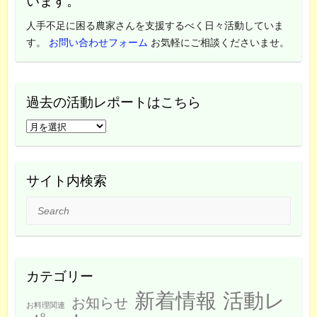
います。
人手不足に困る農家さんを支援するべく日々活動していま
す。
お問い合わせフォーム
お気軽にご相談くださいませ。
過去の活動レポートはこちら
過
去
の
活
サイト内検索
動
Search
レ
ポ
ー
ト
カテゴリー
は
新着情報
活動レ
こ
お知らせ
お料理関連
ち