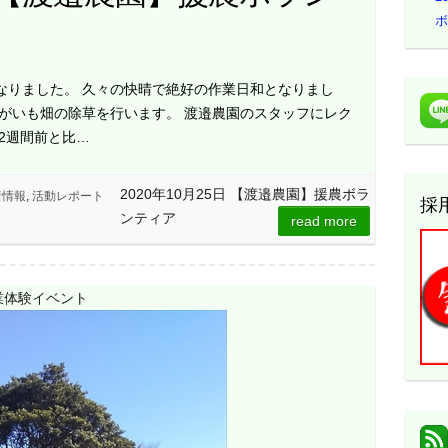
ボ
なりました。 久々の快晴で絶好の作業日和となりまし
ゃがいも畑の除草を行います。 渡邉農園のスタッフにレク
2週間前と比…
2020年10月25日 【渡邉農園】援農ボラ
着情報
,
活動レポート
採
ンティア
read more
農業体験イベント