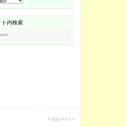
イト内検索
ch
© まほらマエミー