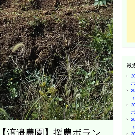
最
2
ボ
2
ィ
2
ボ
2
ィ
5日 【渡邉農園】援農ボラン
2