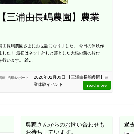
9日 【三浦由長嶋農園】農業
浦由長嶋農園さまにお世話になりました。 今日の体験作
ました！ 最初はネット外しと落とした大根の葉の片付
を行います。 雑…
2020年02月09日 【三浦由長嶋農園】農
情報
,
活動レポート
業体験イベント
read more
農家さんからのお問い合わせも
過
お待ちしています。