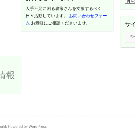
過
去
人手不足に困る農家さんを支援するべく
の
日々活動しています。
お問い合わせフォー
活
ム
お気軽にご相談くださいませ。
サ
動
Sear
レ
ポ
ー
ト
は
情報
こ
ち
ら
orlib
Powered by
WordPress