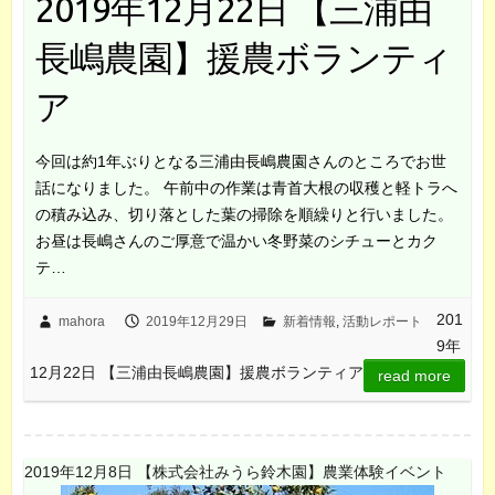
2019年12月22日 【三浦由
長嶋農園】援農ボランティ
ア
今回は約1年ぶりとなる三浦由長嶋農園さんのところでお世
話になりました。 午前中の作業は青首大根の収穫と軽トラへ
の積み込み、切り落とした葉の掃除を順繰りと行いました。
お昼は長嶋さんのご厚意で温かい冬野菜のシチューとカク
テ…
201
mahora
2019年12月29日
新着情報
,
活動レポート
9年
12月22日 【三浦由長嶋農園】援農ボランティア
read more
2019年12月8日 【株式会社みうら鈴木園】農業体験イベント