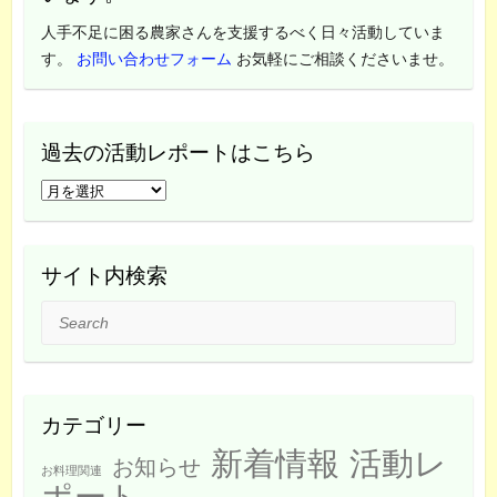
人手不足に困る農家さんを支援するべく日々活動していま
す。
お問い合わせフォーム
お気軽にご相談くださいませ。
過去の活動レポートはこちら
過
去
の
活
サイト内検索
動
Search
レ
ポ
ー
ト
カテゴリー
は
新着情報
活動レ
こ
お知らせ
お料理関連
ち
ポート