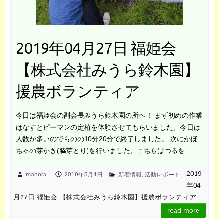
2019年04月27日 福姫会
【株式会社みうら鈴木園】
援農ボランティア
今日は福姫会の副会長みうら鈴木園の所へ！ まず初めの作業
はなすとピーマンの定植を体験させてもらいました。今日は
人数が多いのでものの10分20分で終了しました。 次にかぼ
ちゃの芽かき(脇芽とり)を行いました。こちらはつるを…
2019
mahora
2019年5月4日
新着情報
,
活動レポート
年04
月27日 福姫会 【株式会社みうら鈴木園】援農ボランティア
read more