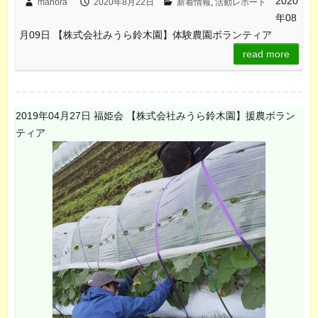
2020
mahora
2020年8月22日
新着情報
,
活動レポート
年08
月09日 【株式会社みうら鈴木園】体験農園ボランティア
read more
2019年04月27日 福姫会 【株式会社みうら鈴木園】援農ボラン
ティア